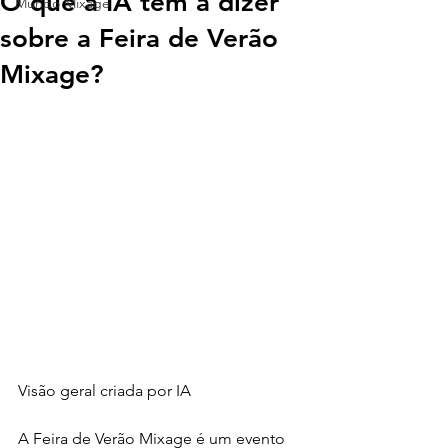
O que a IA tem a dizer
Mundo Mixage
sobre a Feira de Verão
Mixage?
Visão geral criada por IA
A Feira de Verão Mixage é um evento 