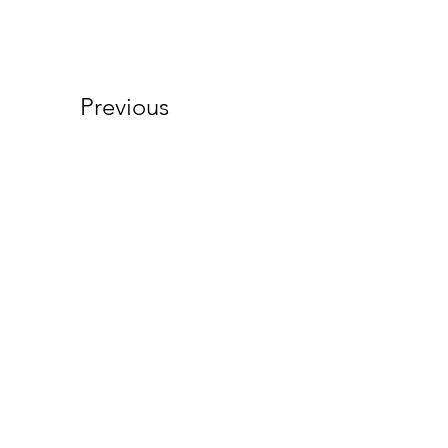
Previous
Início
Expositores
Mapa da feira
Nossa história
Quem Somos
FEIRAS REALIZADAS
Seja um expositor
Blog