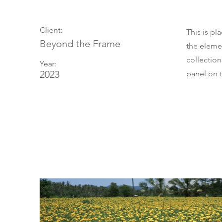
Client:
This is pl
Beyond the Frame
the eleme
collectio
Year:
2023
panel on t