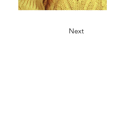
Next
Contatos
Cel: 19 9.8421-4144
mixagefeiras@gmail.com